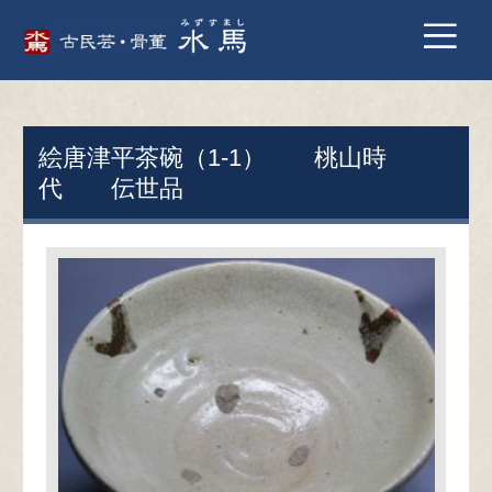
絵唐津平茶碗（1-1） 桃山時
代 伝世品