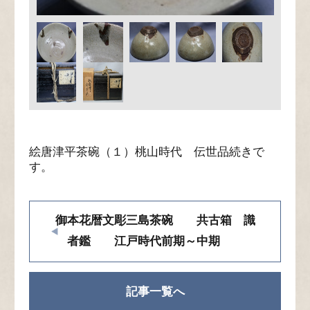
絵唐津平茶碗（１）桃山時代 伝世品続きで
す。
御本花暦文彫三島茶碗 共古箱 識
者鑑 江戸時代前期～中期
記事一覧へ