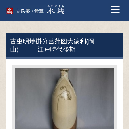
古虫明焼掛分菖蒲図大徳利(岡
山) 江戸時代後期