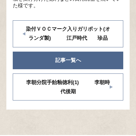
た様です。
染付ＶＯＣマーク入りガリポット(オ
ランダ製) 江戸時代 珍品
記事一覧へ
李朝分院手飴釉徳利(1) 李朝時
代後期