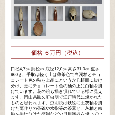
価格 ６万円（税込）
口径4,7㎝ 胴径㎝ 底径12,0㎝ 高さ31,0㎝ 重さ
960ｇ。手取は軽く土は薄茶色で白濁釉とチョ
コレート色の釉を上品にというか几帳面に掛け
分け、更にチョコレート色の釉の上に白釉を掛
けています。花の絵も描き慣れている様に見え
ます。岡山県邑久町虫明で江戸時代に焼かれた
ものと思われます。虫明焼は鉄絵に土灰釉を掛
けた薄作りの茶碗や水指等の茶器と、灰釉と鉄
釉を掛け分けた徳利などの日用雑器を焼いてい