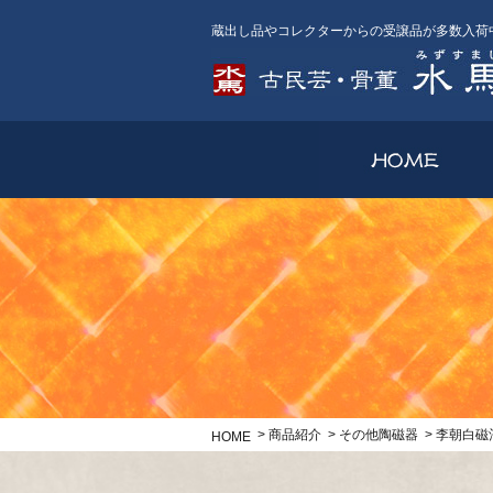
蔵出し品やコレクターからの受譲品が多数入荷
>
商品紹介
>
その他陶磁器
>
李朝
HOME