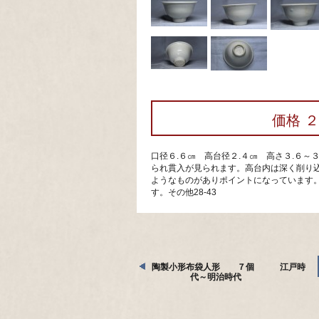
価格 
口径６.６㎝ 高台径２.４㎝ 高さ３.６～
られ貫入が見られます。高台内は深く削り
ようなものがありポイントになっています
す。その他28-43
陶製小形布袋人形 ７個 江戸時
代～明治時代