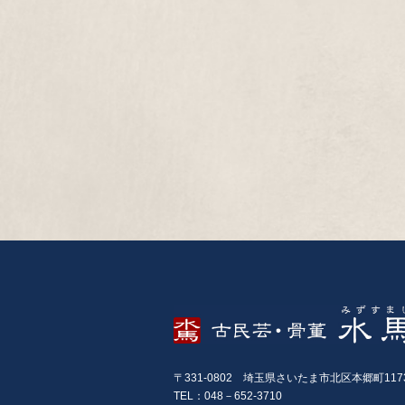
〒331-0802 埼玉県さいたま市北区本郷町117
TEL：048－652-3710