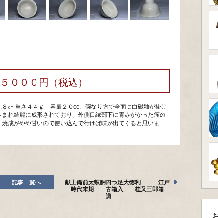
２５０００円（税込）
３.８㎝ 重さ４４ｇ 容量２０cc。碗なり方で全面に白磁釉が掛け
込まれ綺麗に成形されており、外側口縁部下に青みがかった瘤の
。焼成がやや甘いので使い込んで行けば味が出てくると思いま
記事一覧へ
献上備前太鼓胴四つ足大徳利 江戸
時代末期 古箱入 桂又三郎箱
識