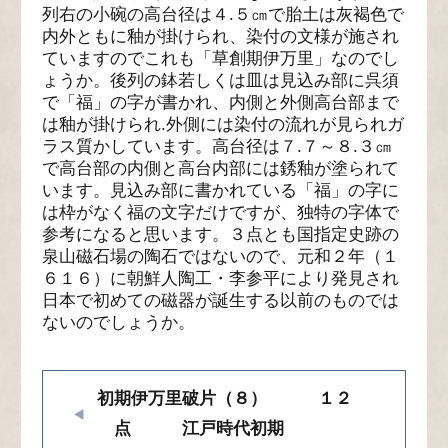
列右の小碗の高台径は４.５㎝で胎土は灰褐色で
内外ともに釉が掛けられ、染付の文様が施され
ていますのでこれも「草創期伊万里」なのでし
ょうか。後列の鉢若しくは皿は見込み部に呉須
で「福」の字が書かれ、内側と外側高台部まで
は釉が掛けられ.外側には染付の流れが見られガ
ラス質かしています。高台径は７.７～８.３㎝
で高台部の内側と高台内部には銹釉が塗られて
います。見込み部に書かれている「福」の字に
は枠がなく福の文字だけですが、独特の字体で
参考になると思います。３点とも国指定史跡の
泉山磁石場の陶石ではないので、元和２年（１
６１６）に朝鮮人陶工・李参平により発見され
日本で初めての磁器が誕生する以前のものでは
ないのでしょうか。
初期伊万里破片（８） １２
点 江戸時代初期