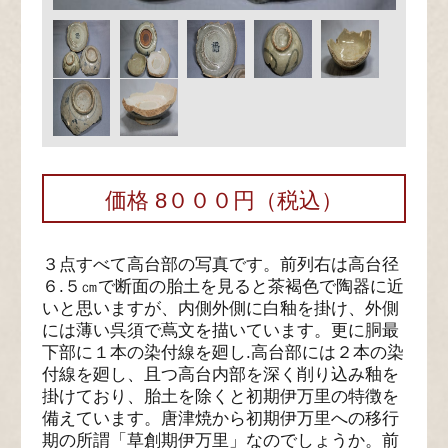
価格 8０００円（税込）
３点すべて高台部の写真です。前列右は高台径
６.５㎝で断面の胎土を見ると茶褐色で陶器に近
いと思いますが、内側外側に白釉を掛け、外側
には薄い呉須で蔦文を描いています。更に胴最
下部に１本の染付線を廻し.高台部には２本の染
付線を廻し、且つ高台内部を深く削り込み釉を
掛けており、胎土を除くと初期伊万里の特徴を
備えています。唐津焼から初期伊万里への移行
期の所謂「草創期伊万里」なのでしょうか。前