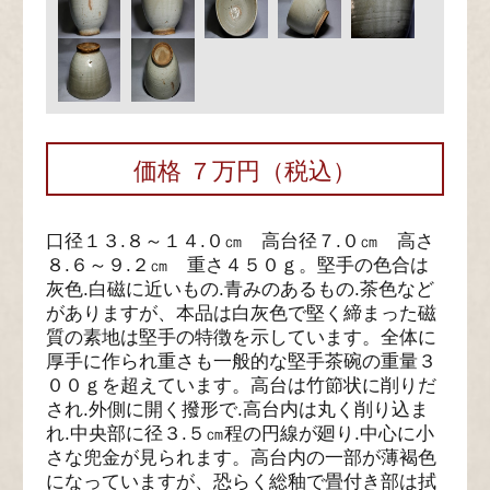
価格 ７万円（税込）
口径１３.８～１４.０㎝ 高台径７.０㎝ 高さ
８.６～９.２㎝ 重さ４５０ｇ。堅手の色合は
灰色.白磁に近いもの.青みのあるもの.茶色など
がありますが、本品は白灰色で堅く締まった磁
質の素地は堅手の特徴を示しています。全体に
厚手に作られ重さも一般的な堅手茶碗の重量３
００ｇを超えています。高台は竹節状に削りだ
され.外側に開く撥形で.高台内は丸く削り込ま
れ.中央部に径３.５㎝程の円線が廻り.中心に小
さな兜金が見られます。高台内の一部が薄褐色
になっていますが、恐らく総釉で畳付き部は拭