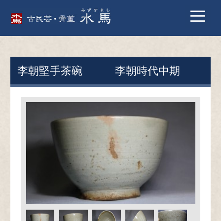
李朝堅手茶碗 李朝時代中期