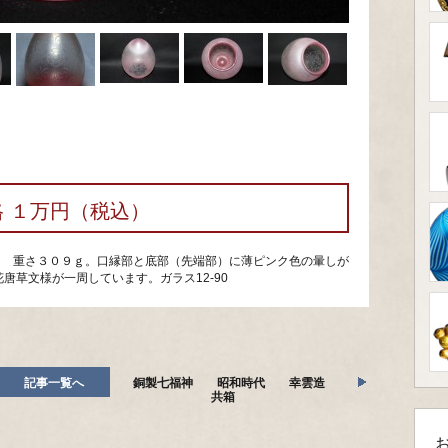
格 １万円（税込）
５㎝ 重さ３０９ｇ。口縁部と底部（先端部）に薄ピンク色の暈しが
唐草文様が一周しています。ガラス12-90
記事一覧へ
銅製七福神 昭和時代 幸雲造
共箱