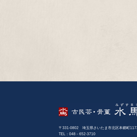
〒331-0802 埼玉県さいたま市北区本郷町117
TEL：048－652-3710