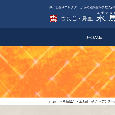
蔵出し品やコレクターからの受譲品が多数入荷
>
商品紹介
>
金工品・硝子
>
アンチ
HOME