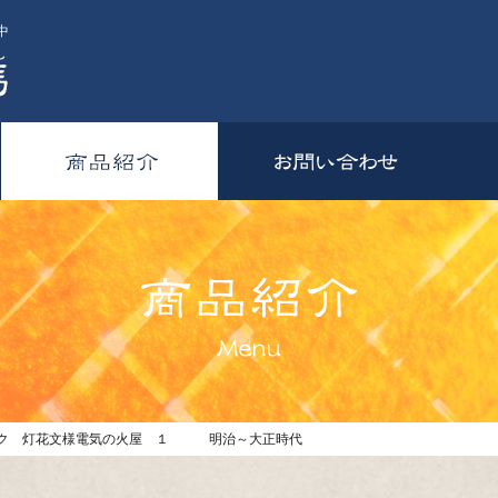
中
ーク 灯花文様電気の火屋 １ 明治～大正時代