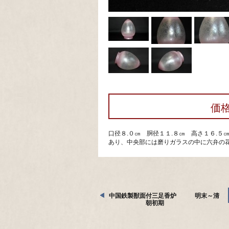
価
口径８.０㎝ 胴径１１.８㎝ 高さ１６.
あり、中央部には磨りガラスの中に六弁の花
中国鉄製獣面付三足香炉 明末～清
朝初期