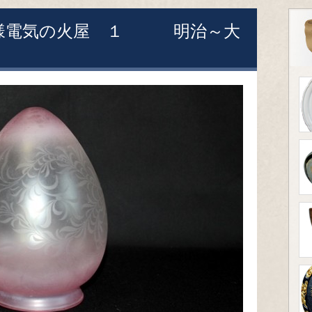
文様電気の火屋 １ 明治～大