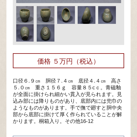
価格 ５万円（税込）
口径６.９㎝ 胴径７.４㎝ 底径４.４㎝ 高さ
５.０㎝ 重さ１５６ｇ 容量８５cｃ。青磁釉
が全面に掛けられ細かい貫入が見られます。見
込み部には降りものがあり、底部内には兜巾の
ようなものがあります。手で撫で廻すと胴中央
部から底部に掛けて厚く作られていることが解
かります。桐箱入り。その他16-12