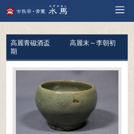
高麗青磁酒盃 高麗末～李朝初
期