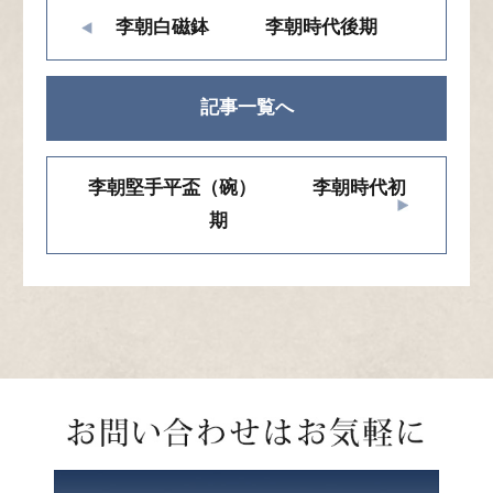
李朝白磁鉢 李朝時代後期
記事一覧へ
李朝堅手平盃（碗） 李朝時代初
期