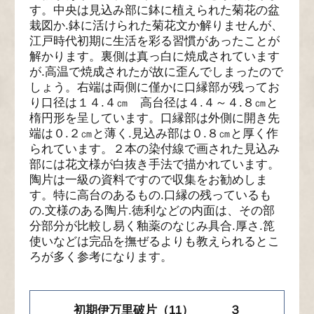
す。中央は見込み部に鉢に植えられた菊花の盆
栽図か.鉢に活けられた菊花文か解りませんが、
江戸時代初期に生活を彩る習慣があったことが
解かります。裏側は真っ白に焼成されています
が.高温で焼成されたが故に歪んでしまったので
しょう。右端は両側に僅かに口縁部が残ってお
り口径は１４.４㎝ 高台径は４.４～４.８㎝と
楕円形を呈しています。口縁部は外側に開き先
端は０.２㎝と薄く.見込み部は０.８㎝と厚く作
られています。２本の染付線で画された見込み
部には花文様が白抜き手法で描かれています。
陶片は一級の資料ですので収集をお勧めしま
す。特に高台のあるもの.口縁の残っているも
の.文様のある陶片.徳利などの内面は、その部
分部分が比較し易く釉薬のなじみ具合.厚さ.箆
使いなどは完品を撫ぜるよりも教えられるとこ
ろが多く参考になります。
初期伊万里破片（11） ３