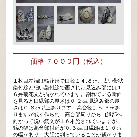
価格 ７０００円（税込）
１枚目左端は輪花形で口径１４.８㎝、太い帯状
染付線と細い染付線で画された見込み部には１
６弁菊花文が描かれています。割れている断面
を見ると口縁部の厚さは０.２㎝.見込み部の厚
さは０.８㎝以上あります。高台径は５.３㎝あ
りますが低く作られ、高台部周りから口縁部へ
向かって鋭い鎬文が１６本施されていますが、
鎬の幅は高台部付近が０.５㎝.口縁部は１.０㎝
の幅があり、大胆に削っていることが解かりま