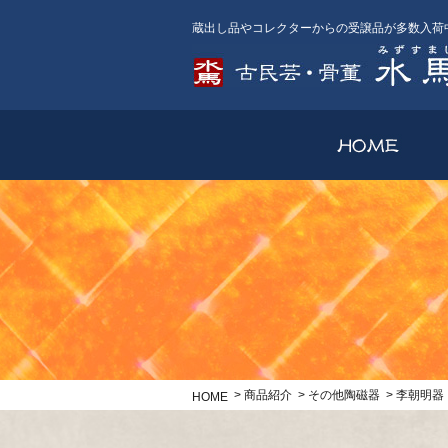
蔵出し品やコレクターからの受譲品が多数入荷
>
商品紹介
>
その他陶磁器
>
李朝明
HOME