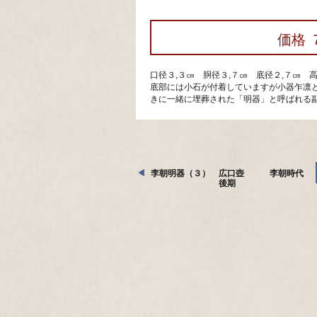
価格 
口径３,３㎝ 胴径３,７㎝ 底径２,７㎝ 
底部には小石が付着していますが小器乍凛
きに一緒に埋葬された「明器」と呼ばれる
李朝明器（３） 広口壺 李朝時代
後期