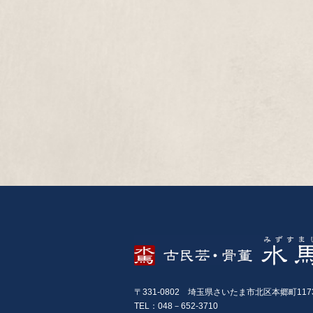
〒331-0802 埼玉県さいたま市北区本郷町117
TEL：048－652-3710