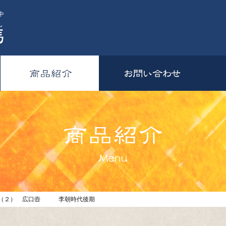
中
器（２） 広口壺 李朝時代後期