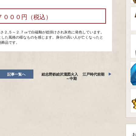
７０００円（税込）
高さ２,５～２.７㎝で白磁釉が総掛けされ灰色に発色しています。
とした風格の様なものを感じます。身分の高い人が亡くなったと
副葬品です。
記事一覧へ
絵志野鉄絵沢瀉図火入 江戸時代前期
～中期