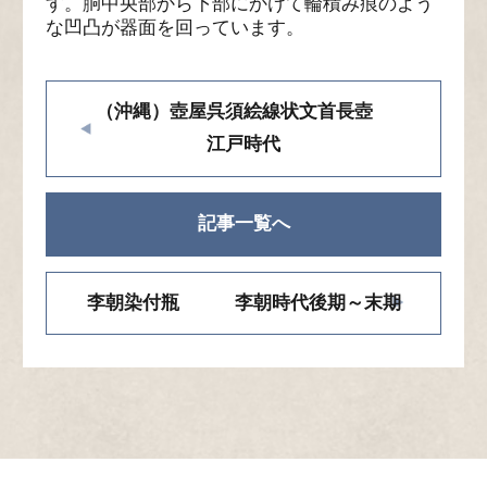
す。胴中央部から下部にかけて輪積み痕のよう
な凹凸が器面を回っています。
（沖縄）壺屋呉須絵線状文首長壺
江戸時代
記事一覧へ
李朝染付瓶 李朝時代後期～末期