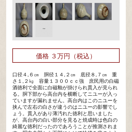
価格 ３万円（税込）
口径４,６㎝ 胴径１４,２㎝ 底径８,７㎝ 重
さ１,２㎏ 容量１３００ｃｃ強 庶民用の白磁
酒徳利で全面に白磁釉が掛けられ貫入が見られ
る。胴下部から高台内を横断してニユーが入っ
ていますが漏れません。高台内はこのニユーを
挟んで左右の白さが違うのはニユーの影響でし
ょう。貫入があり薄汚れた徳利と思いました
が、高台内の白い部分を見ると焼成時は色白の
綺麗な徳利だったのであろうことが推測されま