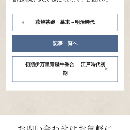
萩焼茶碗 幕末～明治時代
記事一覧へ
初期伊万里青磁牛香合 江戸時代初
期