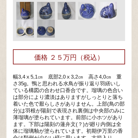
価格 ２５万円（税込）
幅3,4ⅹ5,1㎝ 底部2,0ⅹ3,2㎝ 高さ4,0㎝ 重
さ35g。鴨と思われる水鳥が振り返り羽繕いし
ている構図の合わせ口香合です。瑠璃の色合い
は部分により濃淡はありますがしっとりと落ち
着いた色で厭らしさがありません。上部(鳥の部
分)は羽根が陽刻で表現され裏側は中央部のみに
薄瑠璃が塗られています。前部に小ホツがあり
ます。下部は陽刻の蓮弁文(？)が廻り内側は全
体に瑠璃釉が塗られています。初期伊万里の香
合は類例が少ない様に思います。古箱入り。