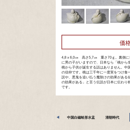
価
4,8ⅹ6,0㎝ 高さ5,7㎝ 重さ70ｇ
に男の子がいますので、日本なら「桃から
桃から子供が誕生する話はありません。中
の信仰です。桃は三千年に一度実をつけ食
説や、悪鬼を追い払う魔除けの効果がある
の効果がある」と言う伝説が日本に伝わり
です。
中国白磁蛤形水盂 清朝時代