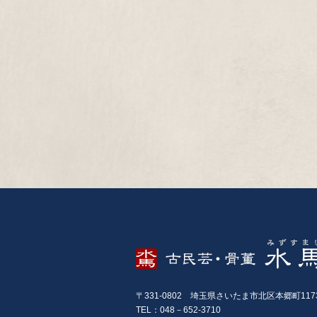
〒331-0802 埼玉県さいたま市北区本郷町117
TEL：048－652-3710