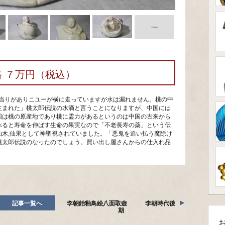
格 ７万円（税込）
。裏側に当りがありニユーが横に走っていますが水は漏れません。桃の中
生まれた」桃太郎伝説の水滴と言うことになりますが、中国には
国は桃の原産地であり桃に霊力があるというのは中国の古来から
べると寿命を伸ばす生命の果実なので「不老長寿の薬」という伝
仙木,仙果として神聖視されていました。「悪鬼を追い払う魔除け
桃太郎伝説のなったのでしょう。買い出し屋さんからの仕入れ品
記事一覧へ
李朝飴釉鳥絵八面取壺 李朝時代後
期