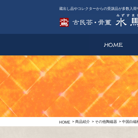
蔵出し品やコレクターからの受譲品が多数入荷
>
商品紹介
>
その他陶磁器
>
中国白
HOME